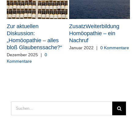
Zur aktuellen
ZusatzWeiterbildung
St
Diskussion:
Homöopathie – ein
d
„Homöopathie – alles
Nachruf
De
bloß Glaubenssache?“
Ko
Januar 2022
|
0 Kommentare
Dezember 2025
|
0
Kommentare
Suche
nach: